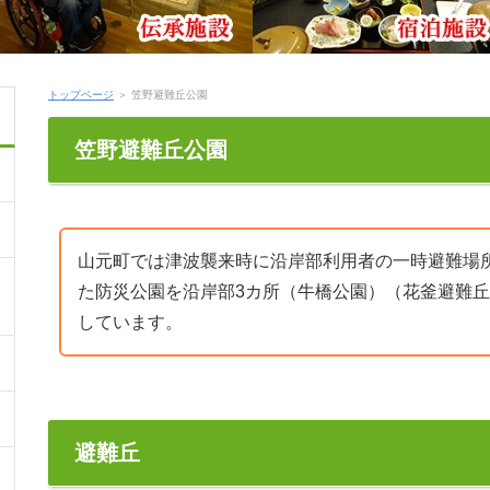
トップページ
＞ 笠野避難丘公園
笠野避難丘公園
山元町では津波襲来時に沿岸部利用者の一時避難場
た防災公園を沿岸部3カ所（牛橋公園）（花釜避難
しています。
避難丘