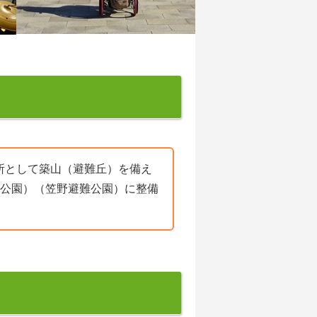
所として築山（避難丘）を備え
丘公園）（笠野避難公園）に整備