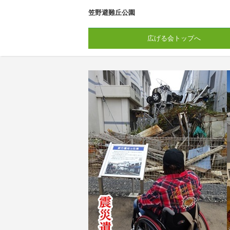
笠野避難丘公園
広げる会トップへ